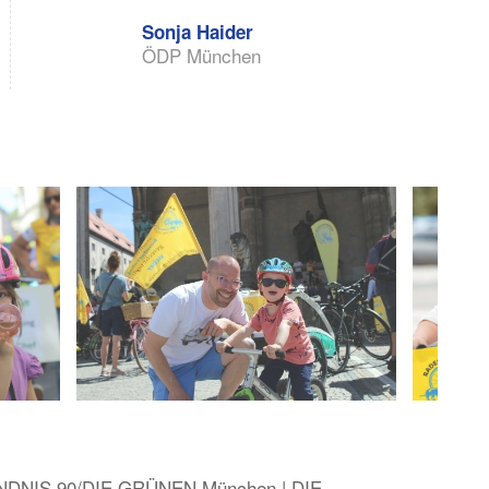
Sonja Haider
ÖDP München
ÜNDNIS 90/DIE GRÜNEN München | DIE