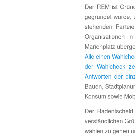
Der REM ist Gründu
gegründet wurde, u
stehenden Parteie
Organisationen i
Marienplatz überg
Alle einen Wahlch
der Wahlcheck zei
Antworten der einz
Bauen, Stadtplanun
Konsum sowie Mobil
Der Radentscheid
verständlichen Grü
wählen zu gehen u