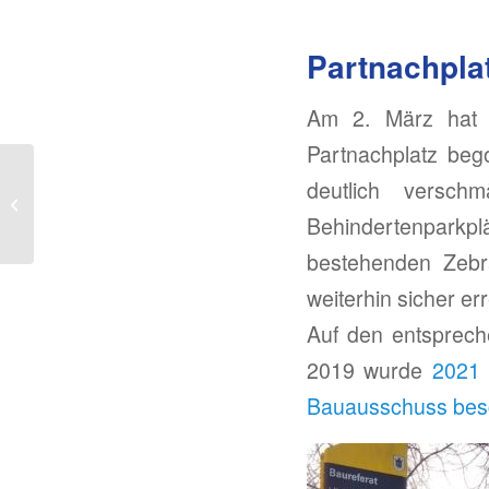
Partnachpla
Am 2. März hat 
Partnachplatz be
Kommunalwahl: Knapp
deutlich versch
100 Organisationen
Münchens fordern eine
Behindertenpark
Stadt für Al...
bestehenden Zebr
weiterhin sicher err
Auf den entsprech
2019 wurde
2021
Bauausschuss bes