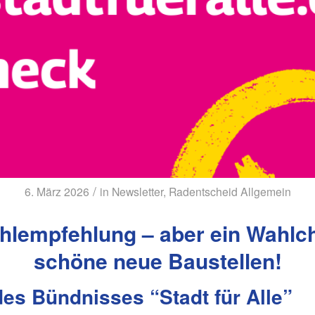
/
6. März 2026
in
Newsletter
,
Radentscheid Allgemein
hlempfehlung – aber ein Wahlc
schöne neue Baustellen!
es Bündnisses “Stadt für Alle”