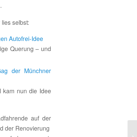
…
lies selbst:
en Autofrei-Idee
htige Querung – und
 Gag der Münchner
el kam nun die Idee
adfahrende auf der
end der Renovierung