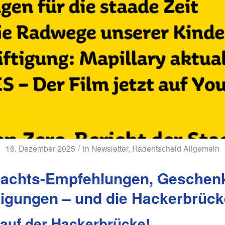
/
16. Dezember 2025
in
Newsletter
,
Radentscheid Allgemein
achts-Empfehlungen, Geschen
igungen – und die Hackerbrück
 auf der Hackerbrücke!