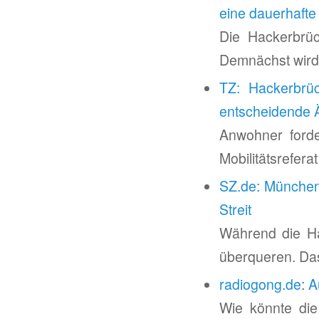
eine dauerhaft
Die Hackerbrüc
Demnächst wird 
TZ: Hackerbrü
entscheidende 
Anwohner forde
Mobilitätsrefera
SZ.de: München
Streit
Während die Ha
überqueren. Das
radiogong.de
:
Au
Wie könnte di